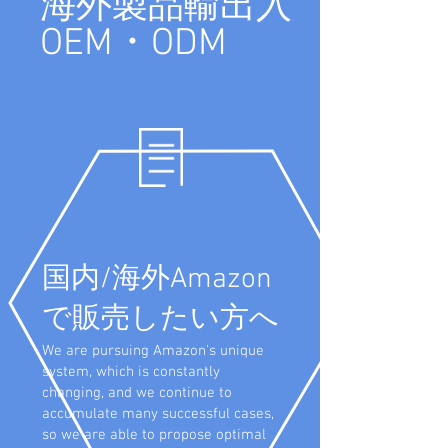
海外製品輸出入
OEM・ODM
国内/海外Amazon
で販売したい方へ
We are pursuing Amazon's unique
system, which is constantly
changing, and we continue to
accumulate many successful cases,
so we are able to propose optimal