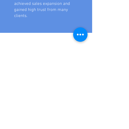
achieved sales expansion and
gained high trust from many
clients.
国内の
主な販路
Amazon
楽天市場
​Yahoo!ショッピング